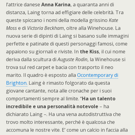
l’attrice danese
Anna Karina
, a quaranta anni di
distanza, Laing torna ad effigiare delle celebrità. Tra
queste spiccano i nomi della modella grissino
Kate
Moss
e di
Victoria Beckham
, oltre alla Winehouse. La
nuova serie di dipinti di Laing si basano sulle immagini
perfette e patinate di questi personaggi famosi, come
appaiono su giornali e riviste. In
the Kiss
, il cui nome
deriva dalla scultura di
Auguste Rodin
, la Winehouse si
trova sul red carpet e bacia con trasporto il neo
marito. Il quadro è esposto alla
Ocontemporary di
Brighton.
Laing è rimasto folgorato da questa
giovane cantante, nota alle cronache per i suoi
comportamenti sempre al limite. “
Ha un talento
incredibile e una personalità notevole
– ha
dichiarato Laing –. Ha una vena autodistruttiva che
trovo molto interessante, perché è qualcosa che
accomuna le nostre vite. E’ come un calcio in faccia alla