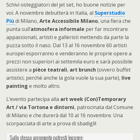
Schivi osteggiatori del jet set, ho buone notizie per
voi. A novembre debutterà in Italia, al
Superstudio
Più
di Milano,
Arte Accessibile Milano
, una fiera che
punta sull’
atmosfera informale
per far incontrare
appassionati, artisti e galleristi mettendo da parte la
puzza sotto il naso. Dal 13 al 16 novembre 60 artisti
europei esporranno e venderanno le proprie opere a
prezzi non superiori ai settemila euro e sarà possibile
assistere a
pièce teatrali
,
art brunch
(ovvero buffet
artistici, perché anche la gola vuole la sua parte),
live
painting
e molto altro.
L’evento partecipa alla
art week
(Con)Temporary
Art / via Tortona e dintorni
, patrocinata dal Comune
di Milano e che durerà dal 10 al 16 novembre. Una
scorpacciata di arte a prova di sbadigli!
Sullo stesso argomento potresti leggere: