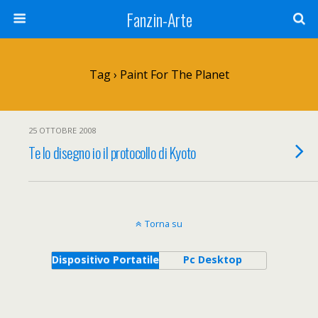
Fanzin-Arte
Tag › Paint For The Planet
25 OTTOBRE 2008
Te lo disegno io il protocollo di Kyoto
Torna su
Dispositivo Portatile
Pc Desktop