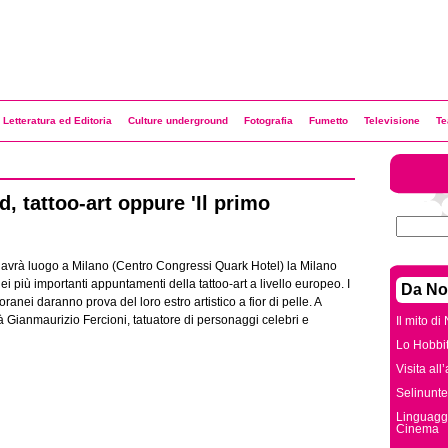
Letteratura ed Editoria
Culture underground
Fotografia
Fumetto
Televisione
Te
d, tattoo-art oppure 'Il primo
avrà luogo a Milano (Centro Congressi Quark Hotel) la Milano
i più importanti appuntamenti della tattoo-art a livello europeo. I
Da No
anei daranno prova del loro estro artistico a fior di pelle. A
rà Gianmaurizio Fercioni, tatuatore di personaggi celebri e
Il mito di
Lo Hobbit
Visita all
Selinunte
Linguaggi
Cinema