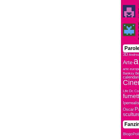
Parole
3D
Andre
a
Arte
arte europ
Banksy
Be
calendar
Cin
Life
Dc Co
fumett
Iperreal
P
Oscar
scultur
Fanzin
BlogoPol