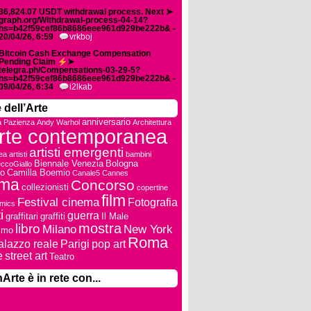
36,824.07 USDT withdrawal process. Next ➤
graph.org/Withdrawal-process-04-14?
hs=b42f59cef86b8686eee961d929be222b& -
20/04/26, 6:59
vrkboj
Bitcoin Cash Exchange Compensation
Pending Claim
➤
telegra.ph/Compensations-03-29-5?
hs=b42f59cef86b8686eee961d929be222b& -
09/04/26, 6:34
i2lkab
 dell’Arte
anniversario
a Pazienza
Andy Warhol
Architettura
rte contemporanea
artisti emergenti
ea
artisti
bambini
Biennale Venezia
Bologna
ccoGiallo
io
Camilla Boemio
Canale5
Cannes
ema
Concorso
collezionisti
copertine
film
Festival cinema
Fotografia
mics
i
guerra
graffitari
graffiti
Il Male
mostra
libro
Milano
New York
ismo
Roma
alazzo reale
Parigi
pop art
e
street art
Teatro
Arte è in rete con...
i