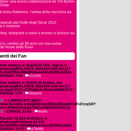
dows: una nuova collaborazione tra Tim Burton
 Depp
 di Keira Rathbone, l’artista della macchina da
ssegnati alla Notte degli Oscar 2012:
ve e sorprese
ling: disegnare a mano e trovare lo schizzo sul
co: celebro gli 80 anni con una nuova
 del Nome della Rosa
nti dei Fan
Your balance is 36,824.44 USD. Sign In ⇰
graph.org/BALANCE-3682444-USD-04-21?
hs=b42f59cef86b8686eee961d929be222b& -
25/04/26, 7:08
v12o0x
Your balance is 36,824.44 Dollars. Get
graph.org/BALANCE-3682444-USD-04-21?
hs=bad7d7bf1e1585d9e4c56c8e69b08167& -
25/04/26, 7:07
9manrd
+ 1.486553 BTC.NEXT -
https://yandex.com/poll/enter/BXidu5Ewa8hnAFoFznqSi9?
hs=cf69fe0ef2daa57060ca5840912f1613&
- 23/04/26, 21:01
ikiy9x
Transfer 36,824.44 Dollars ➜
graph.org/Coinbase-04-13?
hs=b42f59cef86b8686eee961d929be222b& -
22/04/26, 18:03
y78499