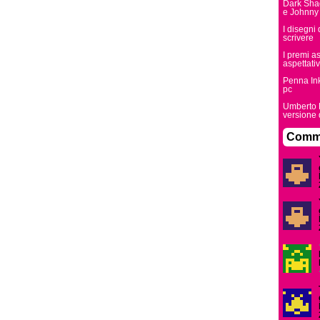
Dark Sha
e Johnny
I disegni
scrivere
I premi a
aspettati
Penna Ink
pc
Umberto E
versione
Comme