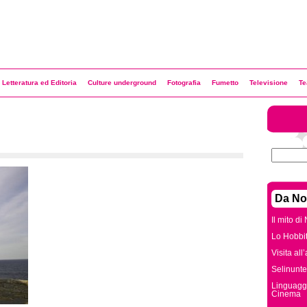
Letteratura ed Editoria
Culture underground
Fotografia
Fumetto
Televisione
Te
Da No
Il mito di
Lo Hobbit
Visita all
Selinunte
Linguaggi
Cinema