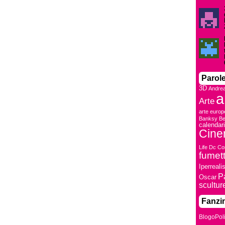
Parole
3D
Andre
a
Arte
arte europ
Banksy
Be
calendar
Cin
Life
Dc Co
fumett
Iperreal
P
Oscar
scultur
Fanzin
BlogoPol