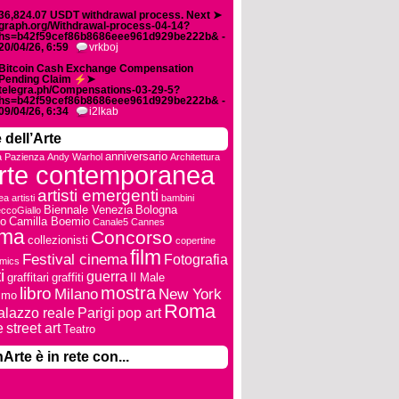
36,824.07 USDT withdrawal process. Next ➤
graph.org/Withdrawal-process-04-14?
hs=b42f59cef86b8686eee961d929be222b& -
20/04/26, 6:59
vrkboj
Bitcoin Cash Exchange Compensation
Pending Claim
➤
telegra.ph/Compensations-03-29-5?
hs=b42f59cef86b8686eee961d929be222b& -
09/04/26, 6:34
i2lkab
 dell’Arte
anniversario
a Pazienza
Andy Warhol
Architettura
rte contemporanea
artisti emergenti
ea
artisti
bambini
Biennale Venezia
Bologna
ccoGiallo
io
Camilla Boemio
Canale5
Cannes
ema
Concorso
collezionisti
copertine
film
Festival cinema
Fotografia
mics
i
guerra
graffitari
graffiti
Il Male
mostra
libro
Milano
New York
ismo
Roma
alazzo reale
Parigi
pop art
e
street art
Teatro
Arte è in rete con...
i