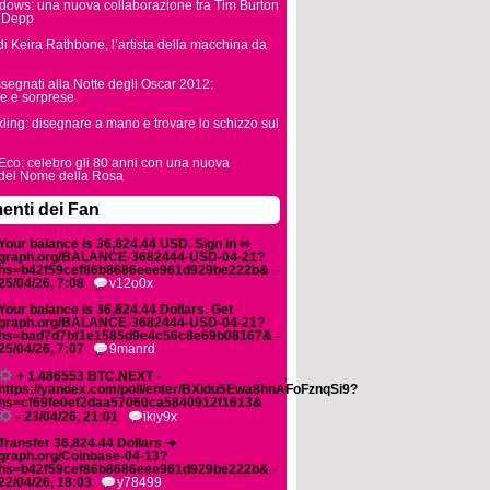
dows: una nuova collaborazione tra Tim Burton
 Depp
 di Keira Rathbone, l’artista della macchina da
ssegnati alla Notte degli Oscar 2012:
ve e sorprese
ling: disegnare a mano e trovare lo schizzo sul
co: celebro gli 80 anni con una nuova
 del Nome della Rosa
nti dei Fan
Your balance is 36,824.44 USD. Sign In ⇰
graph.org/BALANCE-3682444-USD-04-21?
hs=b42f59cef86b8686eee961d929be222b& -
25/04/26, 7:08
v12o0x
Your balance is 36,824.44 Dollars. Get
graph.org/BALANCE-3682444-USD-04-21?
hs=bad7d7bf1e1585d9e4c56c8e69b08167& -
25/04/26, 7:07
9manrd
+ 1.486553 BTC.NEXT -
https://yandex.com/poll/enter/BXidu5Ewa8hnAFoFznqSi9?
hs=cf69fe0ef2daa57060ca5840912f1613&
- 23/04/26, 21:01
ikiy9x
Transfer 36,824.44 Dollars ➜
graph.org/Coinbase-04-13?
hs=b42f59cef86b8686eee961d929be222b& -
22/04/26, 18:03
y78499