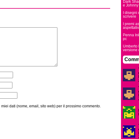
Dark Sha
e Johnny
I disegni
scrivere
I premi a
aspettati
Penna Ink
pc
Umberto E
versione
Comme
i miei dati (nome, email, sito web) per il prossimo commento.